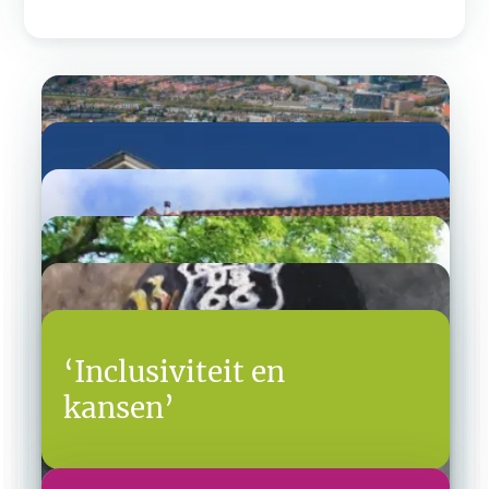
‘Inclusiviteit en
kansen’
De stad als campus